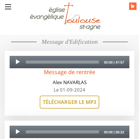
Message d'Edification
Audio
Player
00:00
|
47:57
Message de rentrée
Alex NAVARLAS
Le 01-09-2024
TÉLÉCHARGER LE MP3
Audio
Player
00:00
|
58:22